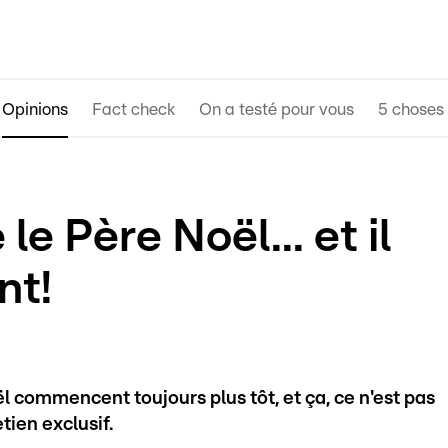
Opinions
Fact check
On a testé pour vous
5 choses 
le Père Noël... et il
nt!
l commencent toujours plus tôt, et ça, ce n'est pas
etien exclusif.