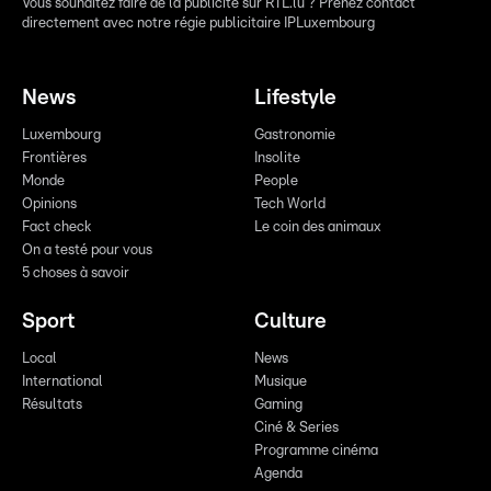
Vous souhaitez faire de la publicité sur RTL.lu ? Prenez contact
directement avec notre régie publicitaire IPLuxembourg
News
Lifestyle
Luxembourg
Gastronomie
Frontières
Insolite
Monde
People
Opinions
Tech World
Fact check
Le coin des animaux
On a testé pour vous
5 choses à savoir
Sport
Culture
Local
News
International
Musique
Résultats
Gaming
Ciné & Series
Programme cinéma
Agenda