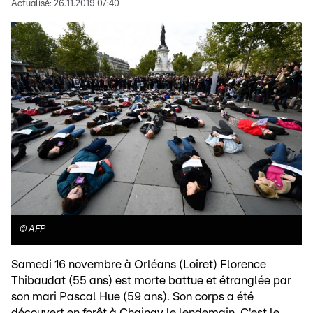
Actualisé:
26.11.2019 07:40
©
AFP
Samedi 16 novembre à Orléans (Loiret) Florence
Thibaudat (55 ans) est morte battue et étranglée par
son mari Pascal Hue (59 ans). Son corps a été
découvert en forêt à Chaingy le lendemain. C'est le