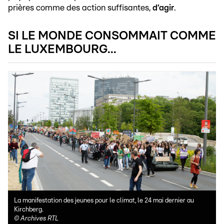
prières comme des action suffisantes,
d’agir
.
SI LE MONDE CONSOMMAIT COMME
LE LUXEMBOURG...
La manifestation des jeunes pour le climat, le 24 mai dernier au
Kirchberg.
©
Archives RTL