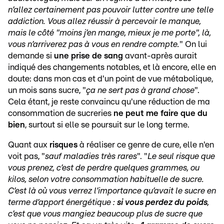
n’allez certainement pas pouvoir lutter contre une telle
addiction. Vous allez réussir à percevoir le manque,
mais le côté "moins j’en mange, mieux je me porte", là,
vous n’arriverez pas à vous en rendre compte.
" On lui
demande si
une prise de sang
avant-après aurait
indiqué des changements notables, et là encore, elle en
doute: dans mon cas et d'un point de vue métabolique,
un mois sans sucre, "
ça ne sert pas à grand chose
".
Cela étant, je reste convaincu qu'une réduction de ma
consommation de sucreries
ne peut me faire que du
bien
, surtout si elle se poursuit sur le long terme.
Quant aux
risques
à réaliser ce genre de cure, elle n'en
voit pas, "
sauf maladies très rares
". "
Le seul risque que
vous prenez, c’est de perdre quelques grammes, ou
kilos, selon votre consommation habituelle de sucre.
C’est là où vous verrez l’importance qu’avait le sucre en
terme d’apport énergétique :
si vous perdez du poids
,
c’est que vous mangiez beaucoup plus de sucre que