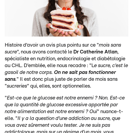
Histoire d'avoir un avis plus pointu sur ce "
mois sans
sucre
", nous avons contacté le
Dr Catherine Atlan
,
spécialiste en nutrition, endocrinologie et diabétologie
au CHL. D'emblée, elle nous recadre : "L
e sucre, c'est le
gasoil de notre corps.
On ne sait pas fonctionner
sans
.
" Il est donc plus juste de parler de mois sans
"
sucreries
" qui, elles, sont optionnelles.
"
Est-ce que le glucose est notre ennemi ? Non. Est-ce
que la quantité de glucose excessive apportée par
notre alimentation est notre ennemi ? Oui
" nuance-t-
elle. "
Il y a la question d’une addiction au sucre, que
vous avez sûrement voulu tester. Je ne suis pas
addictologue, mais sur un régime d’un mois, vous