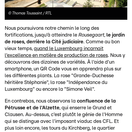
©
Thomas Toussaint / RTL
Nous poursuivons notre chemin le long des
fortifications, jusqu'à atteindre le
Rousegaart
,
le jardin
de roses, derrière la Cité judiciaire
. Comme au bon
vieux temps,
quand le Luxembourg incarnait
l'excellence en matière de production de roses
. Nous y
découvrons des dizaines de variétés. À l'aide d'un
smartphone, un QR Code vous en apprendra plus sur
les différentes plants. La rose "Grande-Duchesse
héritière Stéphanie", la rose "Indépendance du
Luxembourg" ou encore la "Simone Veil".
En contrebas, nous observons la
confluence de la
Pétrusse et de l'Alzette
, qui enserre le Grund et
Clausen. Au-dessus, c'est plutôt le génie de l'Homme
qui se distingue avec l'imposant viaduc des CFL. Et
plus loin encore, les tours du Kirchberg, le quartier