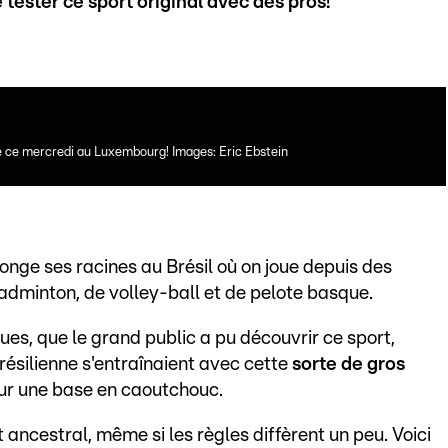
tester ce sport original avec des pros!
e ce mercredi au Luxembourg! Images: Eric Ebstein
nge ses racines au Brésil où on joue depuis des
adminton, de volley-ball et de pelote basque.
ues, que le grand public a pu découvrir ce sport,
ésilienne s'entraînaient avec cette
sorte de gros
r une base en caoutchouc.
 ancestral, même si les règles diffèrent un peu. Voici