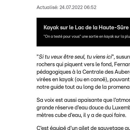
Actualisé:
24.07.2022 06:52
Kayak sur le Lac de la Haute-Sûre
"On a testé pour vous" une sortie en kayak sur la p
"
Si tu veux être seul, tu viens ici
", susu
rochers qui piquent vers le fond, Ferna
pédagogiques à la Centrale des Auber
virées en kayak (ou en canoë), pouvant d
notre guide tout au long de la promena
Sa voix est aussi apaisante que l'atmos
grande réserve d'eau douce du Luxembo
mètres cube d'eau, il y a de quoi faire.
C'est équipé d'un gilet de sauvetage qu