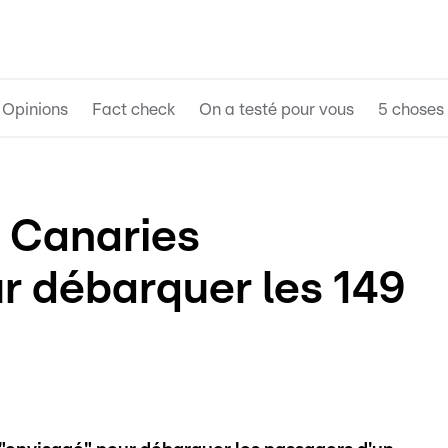
Opinions
Fact check
On a testé pour vous
5 choses 
s Canaries
r débarquer les 149