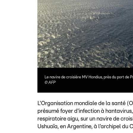
Le navire de croisière MV Hondius, près du port de P
©
AFP
L'Organisation mondiale de la santé (O
présumé foyer d'infection à hantaviru
respiratoire aigu, sur un navire de crois
Ushuaïa, en Argentine, à l'archipel du 