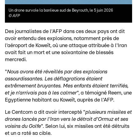
Un drone survole la banlieue sud de Beyrouth, le 5 juin 2026
©
AFP
Des journalistes de l'AFP dans ces deux pays ont dit
avoir entendu des explosions, notamment près de
l'aéroport de Koweït, où une attaque attribuée à l'Iran
avait fait un mort et une soixantaine de blessés
mercredi.
"
Nous avons été réveillés par des explosions
assourdissantes. Les déflagrations étaient
extrêmement bruyantes. Mes enfants étaient terrifiés,
et je n'arrivais pas à les calmer
", a témoigné Reem, une
Egyptienne habitant au Koweït, auprès de l'AFP.
Le Centcom a dit avoir intercepté "
plusieurs missiles et
drones lancés par l'Iran vers le détroit d'Ormuz et ses
voisins du Golfe
". Selon lui, six missiles ont été détruits
et un a raté sa cible.