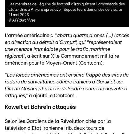
Les membres de l'équipe de football d'Iran quittent l'ambassade des
Etats-Unis à Ankara après avoir déposé leurs demandes de visa, le
21 mai 2026
©
AFP/Archives
L'armée américaine a "
abattu quatre drones (...) lancés
en direction du détroit d'Ormuz", qui "représentaient
une menace immédiate pour le trafic maritime
régional
", a écrit sur X le Commandement militaire
américain pour le Moyen-Orient (Centcom).
"
Les forces américaines ont ensuite frappé des sites de
radars de surveillance côtière iraniens à Goruk et sur
l'île de Qeshm afin de se défendre contre de nouvelles
attaques
," a ajouté le Centcom.
Koweït et Bahreïn attaqués
Selon les Gardiens de la Révolution cités par la
télévision d'Etat iranienne Irib, deux tours de