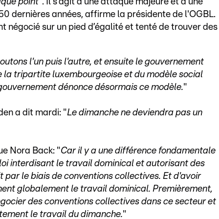
aque point
". Il s'agit d'une attaque majeure et d'une
s 50 dernières années, affirme la présidente de l'OGBL.
nt négocié sur un pied d’égalité et tenté de trouver des
écoutons l'un puis l'autre, et ensuite le gouvernement
e la tripartite luxembourgeoise et du modèle social
 gouvernement dénonce désormais ce modèle.
"
den a dit mardi: "
Le dimanche ne deviendra pas un
ue Nora Back: "
Car il y a une différence fondamentale
loi interdisant le travail dominical et autorisant des
 par le biais de conventions collectives. Et d'avoir
ment globalement le travail dominical. Premièrement,
égocier des conventions collectives dans ce secteur et
ement le travail du dimanche.
"