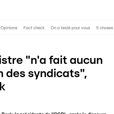
Opinions
Fact check
On a testé pour vous
5 choses 
stre "n'a fait aucun
n des syndicats",
k