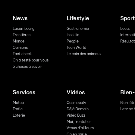
News
Lifestyle
Sport
Luxembourg
Gastronomie
Local
Frontières
Insolite
Internat
Monde
People
Résulta
Opinions
Tech World
Fact check
Le coin des animaux
On a testé pour vous
5 choses à savoir
Services
Vidéos
Bien-
Meteo
Cosmopoly
Bien-êt
Trafic
Déjà Demain
Letz be 
Loterie
Vidéo Buzz
Moi, frontalier
Venus d'ailleurs
On en parle