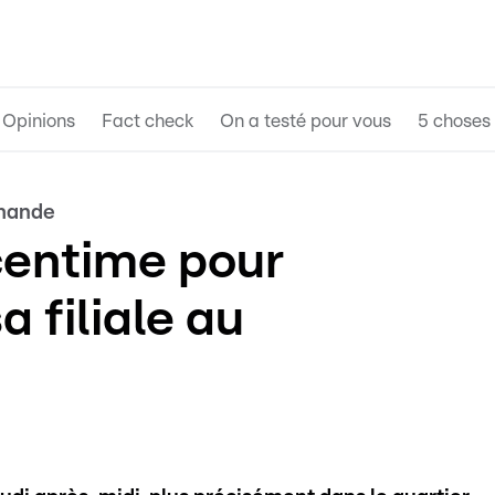
Opinions
Fact check
On a testé pour vous
5 choses 
emande
centime pour
a filiale au