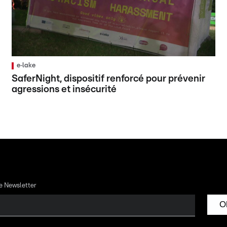
e‑lake
SaferNight, dispositif renforcé pour prévenir
agressions et insécurité
re Newsletter
O