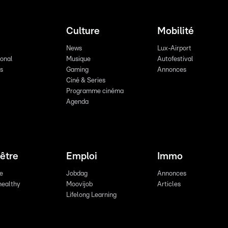
Culture
Mobilité
News
Lux-Airport
ional
Musique
Autofestival
ts
Gaming
Annonces
Ciné & Series
Programme cinéma
Agenda
être
Emploi
Immo
re
Jobdag
Annonces
healthy
Moovijob
Articles
Lifelong Learning