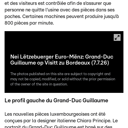
et des visiteurs est contrôlée afin de s’assurer que
personne ne quitte l’usine avec des pièces dans ses
poches. Certaines machines peuvent produire jusqu’à
800 pièces par minute.
Nei Lëtzebuerger Euro-Mënz: Grand-Duc
Guillaume op Visitt zu Bordeaux (7.7.26)
The photos published on this site are subject to copyright and
may not be copied, modified, or sold without the prior permission
of the owner of the site in question.
Le profil gauche du Grand-Duc Guillaume
Les nouvelles pièces luxembourgeoises ont été
conçues par la designer italienne Chiara Principe. Le
portrait du Grand-Duc Guillaume est basé sur des