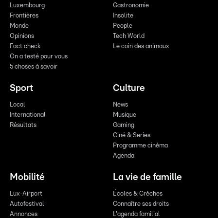
Luxembourg
Gastronomie
Frontières
Insolite
Monde
People
Opinions
Tech World
Fact check
Le coin des animaux
On a testé pour vous
5 choses à savoir
Sport
Culture
Local
News
International
Musique
Résultats
Gaming
Ciné & Series
Programme cinéma
Agenda
Mobilité
La vie de famille
Lux-Airport
Écoles & Crèches
Autofestival
Connaître ses droits
Annonces
L'agenda familial