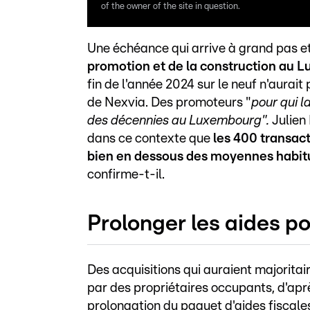
of the owner of the site in question.
Une échéance qui arrive à grand pas e
promotion et de la construction au 
fin de l'année 2024 sur le neuf n'aurai
de Nexvia. Des promoteurs "
pour qui l
des décennies au Luxembourg".
Julien
dans ce contexte que
les 400 transac
bien en dessous des moyennes habit
confirme-t-il.
Prolonger les aides po
Des acquisitions qui auraient majorita
par des propriétaires occupants, d'aprè
prolongation du paquet d'aides fiscales