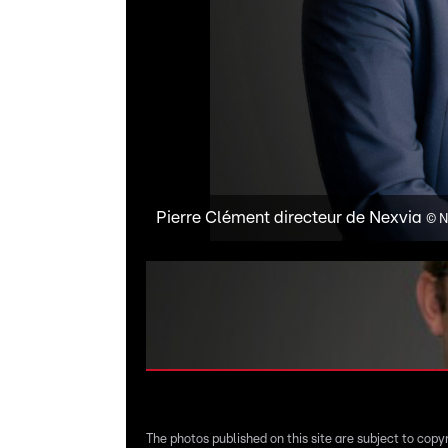
Pierre Clément directeur de Nexvia
©
N
The photos published on this site are subject to copy