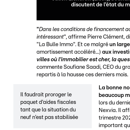
discutent de l'état du
"
Dans les conditions de financement act
intéressant
", affirme Pierre Clément, 
"La Bulle Immo". Et ce malgré
un large
amortissement accéléré...)
aux invest
villes où l'immobilier est cher, la qu
commente Soufiane Saadi, CEO du grou
repartis à la hausse ces derniers mois.
La bonne nou
Il faudrait proroger le
beaucoup m
paquet d'aides fiscales
lors du derni
tant que la situation du
Nexvia. Il af
neuf n'est pas stabilisée
trimestre 20
important qu