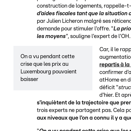
construction de logements, rappelle-t-
d'aides fiscales tant que la situation 
par Julien Licheron malgré ses réticenc
demande pour stimuler l'offre. "
La prio
les moyens
"
, souligne l'expert de l'OH.
Car, il le ra
On a vu pendant cette
augmentation
crise que les prix au
repartis à l
Luxembourg pouvaient
confirmer d'a
baisser
atHome en dé
déficit "
struc
d'hier. Et ap
s'inquiètent de la trajectoire que pren
trois experts ne partagent pas. Cela po
aux niveaux que l'on a connu il y a 