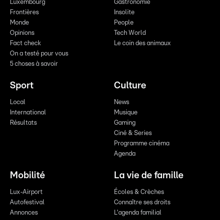
Luxembourg
Gastronomie
Frontières
Insolite
Monde
People
Opinions
Tech World
Fact check
Le coin des animaux
On a testé pour vous
5 choses à savoir
Sport
Culture
Local
News
International
Musique
Résultats
Gaming
Ciné & Series
Programme cinéma
Agenda
Mobilité
La vie de famille
Lux-Airport
Écoles & Crèches
Autofestival
Connaître ses droits
Annonces
L'agenda familial