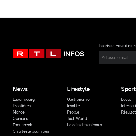
Inscrivez-vous à not
News
Lifestyle
Sport
Luxembourg
Gastronomie
Local
Frontières
Insolite
Internat
Monde
People
Résulta
Opinions
Tech World
Fact check
Le coin des animaux
On a testé pour vous