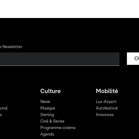
re Newsletter
O
Culture
Mobilité
News
Lux-Airport
ional
Musique
Autofestival
ts
Gaming
Annonces
Ciné & Series
Programme cinéma
Agenda