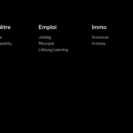
être
Emploi
Immo
re
Jobdag
Annonces
healthy
Moovijob
Articles
Lifelong Learning