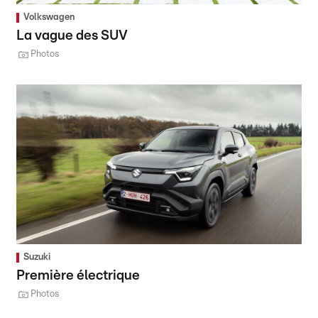
Volkswagen
La vague des SUV
Photos
Suzuki
Première électrique
Photos