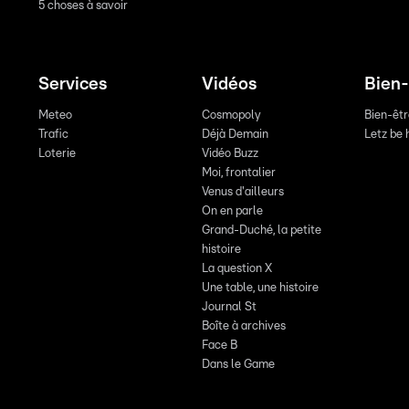
5 choses à savoir
Services
Vidéos
Bien-
Meteo
Cosmopoly
Bien-êt
Trafic
Déjà Demain
Letz be 
Loterie
Vidéo Buzz
Moi, frontalier
Venus d'ailleurs
On en parle
Grand-Duché, la petite
histoire
La question X
Une table, une histoire
Journal St
Boîte à archives
Face B
Dans le Game