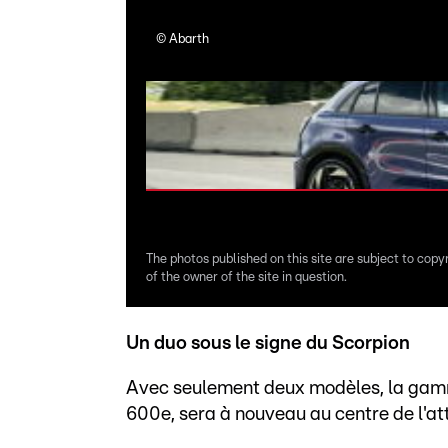
©
Abarth
The photos published on this site are subject to copy
of the owner of the site in question.
Un duo sous le signe du Scorpion
Avec seulement deux modèles, la gamme 
600e, sera à nouveau au centre de l'a