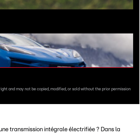
right and may not be copied, modified, or sold without the prior permission
e transmission intégrale électrifiée ? Dans la