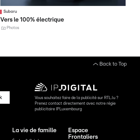
Subaru
Vers le 100% électrique
Photos
Back to Top
k
Vous souhaitez faire de la publicité sur RTL.lu ?
Prenez contact directement avec notre régie
publicitaire IPLuxembourg
La vie de famille
Espace
Frontaliers