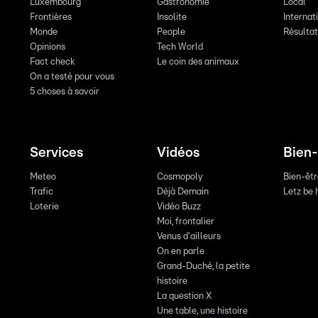
Luxembourg
Gastronomie
Local
Frontières
Insolite
Internat
Monde
People
Résulta
Opinions
Tech World
Fact check
Le coin des animaux
On a testé pour vous
5 choses à savoir
Services
Vidéos
Bien-
Meteo
Cosmopoly
Bien-êt
Trafic
Déjà Demain
Letz be 
Loterie
Vidéo Buzz
Moi, frontalier
Venus d'ailleurs
On en parle
Grand-Duché, la petite
histoire
La question X
Une table, une histoire