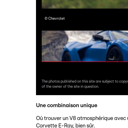
©
Chevrolet
The photos published on this site are subject to copy
of the owner of the site in question.
Une combinaison unique
Où trouver un V8 atmosphérique avec un
Corvette E-Ray, bien sûr.