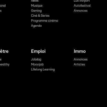
News
Lux-Airport
ional
Musique
Autofestival
ts
Gaming
Annonces
Ciné & Series
Programme cinéma
Agenda
être
Emploi
Immo
re
Jobdag
Annonces
healthy
Moovijob
Articles
Lifelong Learning