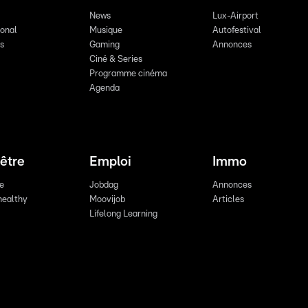
News
Lux-Airport
ional
Musique
Autofestival
ts
Gaming
Annonces
Ciné & Series
Programme cinéma
Agenda
être
Emploi
Immo
re
Jobdag
Annonces
healthy
Moovijob
Articles
Lifelong Learning