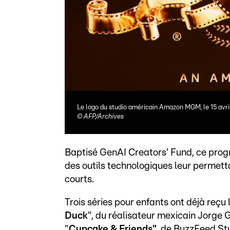
Le logo du studio américain Amazon MGM, le 15 avri
©
AFP/Archives
Baptisé GenAI Creators' Fund, ce prog
des outils technologiques leur permett
courts.
Trois séries pour enfants ont déjà reçu 
Duck
", du réalisateur mexicain Jorge G
"
Cupcake & Friends"
, de BuzzFeed Stu