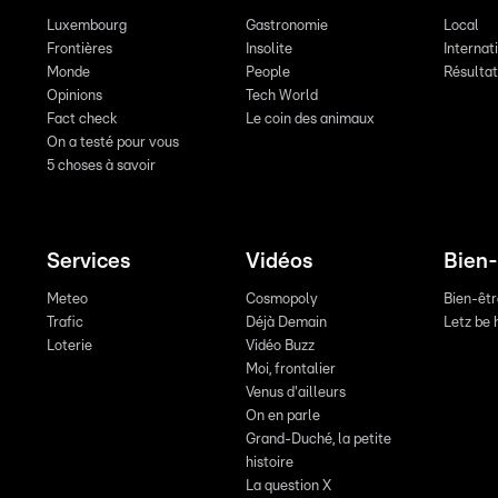
Luxembourg
Gastronomie
Local
Frontières
Insolite
Internat
Monde
People
Résulta
Opinions
Tech World
Fact check
Le coin des animaux
On a testé pour vous
5 choses à savoir
Services
Vidéos
Bien-
Meteo
Cosmopoly
Bien-êt
Trafic
Déjà Demain
Letz be 
Loterie
Vidéo Buzz
Moi, frontalier
Venus d'ailleurs
On en parle
Grand-Duché, la petite
histoire
La question X