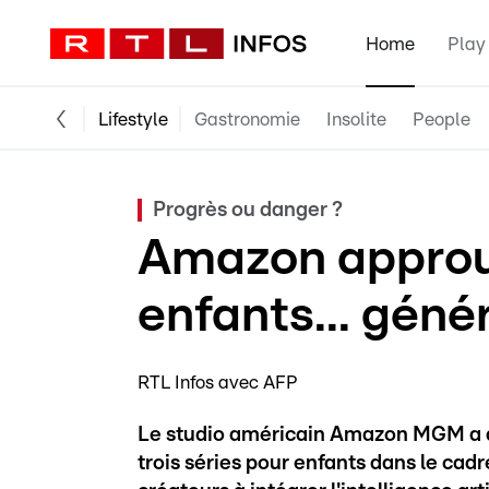
Home
Play
Lifestyle
Gastronomie
Insolite
People
Progrès ou danger ?
Amazon approuv
enfants... géné
RTL Infos avec AFP
Le studio américain Amazon MGM a a
trois séries pour enfants dans le cad