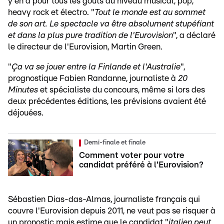
y en a pour tous les goûts au niveau musical, pop,
heavy rock et électro. "
Tout le monde est au sommet
de son art. Le spectacle va être absolument stupéfiant
et dans la plus pure tradition de l'Eurovision
", a déclaré
le directeur de l'Eurovision, Martin Green.
"
Ça va se jouer entre la Finlande et l'Australie
",
prognostique Fabien Randanne, journaliste à
20
Minutes
et spécialiste du concours, même si lors des
deux précédentes éditions, les prévisions avaient été
déjouées.
Demi-finale et finale
Comment voter pour votre
candidat préféré à l'Eurovision?
Sébastien Dias-das-Almas, journaliste français qui
couvre l'Eurovision depuis 2011, ne veut pas se risquer à
un pronostic mais estime que le candidat "
italien peut