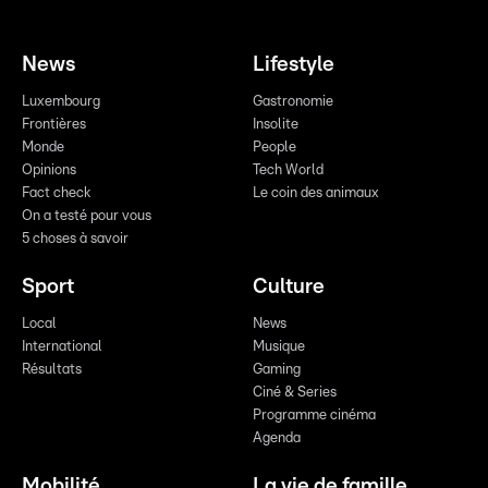
News
Lifestyle
Luxembourg
Gastronomie
Frontières
Insolite
Monde
People
Opinions
Tech World
Fact check
Le coin des animaux
On a testé pour vous
5 choses à savoir
Sport
Culture
Local
News
International
Musique
Résultats
Gaming
Ciné & Series
Programme cinéma
Agenda
Mobilité
La vie de famille