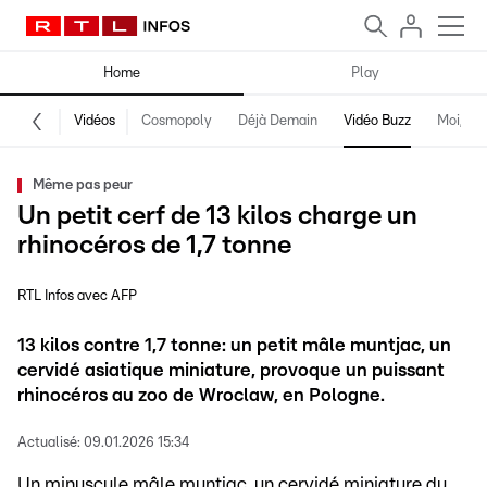
Home
Play
Vidéos
Cosmopoly
Déjà Demain
Vidéo Buzz
Moi, fro
Même pas peur
Un petit cerf de 13 kilos charge un
rhinocéros de 1,7 tonne
RTL Infos avec AFP
13 kilos contre 1,7 tonne: un petit mâle muntjac, un
cervidé asiatique miniature, provoque un puissant
rhinocéros au zoo de Wroclaw, en Pologne.
Actualisé:
09.01.2026 15:34
Un minuscule mâle muntjac, un cervidé miniature du