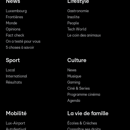
News
Lifestyle
Luxembourg
Gastronomie
Frontières
Insolite
Monde
People
Opinions
Tech World
Fact check
Le coin des animaux
On a testé pour vous
5 choses à savoir
Sport
Culture
Local
News
International
Musique
Résultats
Gaming
Ciné & Series
Programme cinéma
Agenda
Mobilité
La vie de famille
Lux-Airport
Écoles & Crèches
Autofestival
Connaître ses droits