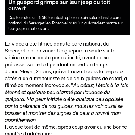
Un guépard grimpe sur leur jeep au toit
ouvert
Des touristes ont frôlé la catastrophe en plein safari dans le parc
national du Serengeti en Tanzanie lorsqu'un guépard est monté sur
leur jeep au toit ouvert.
La vidéo a été filmée dans le parc national du
Serengeti en Tanzanie. Un guépard a sauté sur le
véhicule, sans doute par curiosité, avant de se
prélasser sur le toit pendant un certain temps.
Jonas Meyer, 25 ans, qui se trouvait dans la jeep aux
côtés d'un autre touriste et de deux guides de safari, a
filmé ce moment incroyable. "
Au début, j'étais à la fois
étonné et quelque peu alarmé par l'audace du
guépard. Ma peur initiale a été quelque peu apaisée
par la présence de nos guides, mais les voir aussi se
baisser et montrer des signes de peur a ravivé mon
appréhension
."
Il avoue tout de même, après coup avoir eu une bonne
montée d'adrénaline.