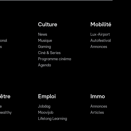
Culture
Mobilité
News
Lux-Airport
ional
Musique
Autofestival
ts
Gaming
Annonces
Ciné & Series
Programme cinéma
Agenda
être
Emploi
Immo
re
Jobdag
Annonces
healthy
Moovijob
Articles
Lifelong Learning