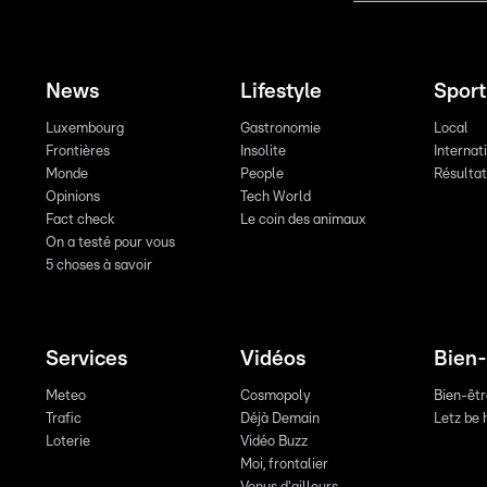
News
Lifestyle
Sport
Luxembourg
Gastronomie
Local
Frontières
Insolite
Internat
Monde
People
Résulta
Opinions
Tech World
Fact check
Le coin des animaux
On a testé pour vous
5 choses à savoir
Services
Vidéos
Bien-
Meteo
Cosmopoly
Bien-êt
Trafic
Déjà Demain
Letz be 
Loterie
Vidéo Buzz
Moi, frontalier