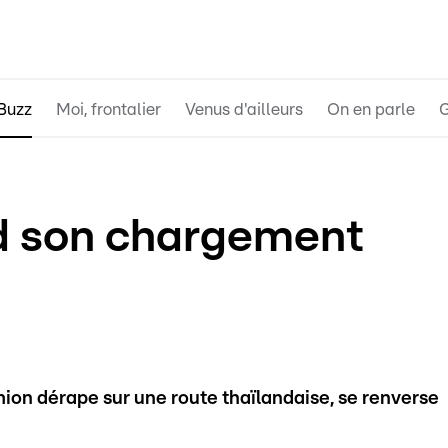
Buzz
Moi, frontalier
Venus d'ailleurs
On en parle
G
d son chargement
ion dérape sur une route thaïlandaise, se renverse