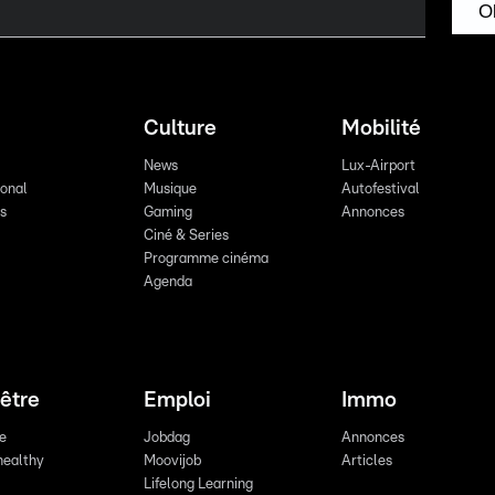
O
Culture
Mobilité
News
Lux-Airport
ional
Musique
Autofestival
ts
Gaming
Annonces
Ciné & Series
Programme cinéma
Agenda
être
Emploi
Immo
re
Jobdag
Annonces
healthy
Moovijob
Articles
Lifelong Learning