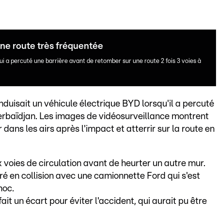
 une route très fréquentée
ui a percuté une barrière avant de retomber sur une route 2 fois 3 voies à
duisait un véhicule électrique BYD lorsqu'il a percuté
erbaïdjan. Les images de vidéosurveillance montrent
 dans les airs après l'impact et atterrir sur la route en
x voies de circulation avant de heurter un autre mur.
tré en collision avec une camionnette Ford qui s'est
hoc.
ait un écart pour éviter l'accident, qui aurait pu être