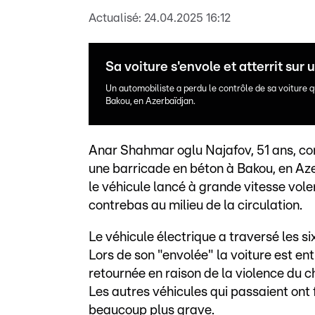
Actualisé:
24.04.2025 16:12
Sa voiture s'envole et atterrit sur
Un automobiliste a perdu le contrôle de sa voiture q
Bakou, en Azerbaïdjan.
Anar Shahmar oglu Najafov, 51 ans, con
une barricade en béton à Bakou, en Az
le véhicule lancé à grande vitesse voler
contrebas au milieu de la circulation.
Le véhicule électrique a traversé les si
Lors de son "envolée" la voiture est en
retournée en raison de la violence du c
Les autres véhicules qui passaient ont f
beaucoup plus grave.