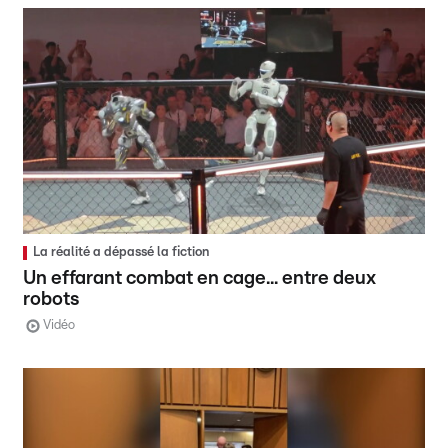
La réalité a dépassé la fiction
Un effarant combat en cage... entre deux
robots
Vidéo