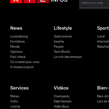
News
Lifestyle
Sport
Luxembourg
Gastronomie
Local
Frontières
Insolite
Internat
Monde
People
Résulta
Opinions
Tech World
Fact check
Le coin des animaux
On a testé pour vous
5 choses à savoir
Services
Vidéos
Bien-
Meteo
Cosmopoly
Bien-êt
Trafic
Déjà Demain
Letz be 
Loterie
Vidéo Buzz