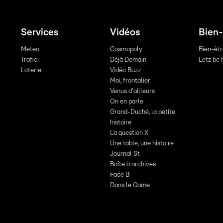
Services
Vidéos
Bien-
Meteo
Cosmopoly
Bien-êt
Trafic
Déjà Demain
Letz be 
Loterie
Vidéo Buzz
Moi, frontalier
Venus d'ailleurs
On en parle
Grand-Duché, la petite
histoire
La question X
Une table, une histoire
Journal St
Boîte à archives
Face B
Dans le Game