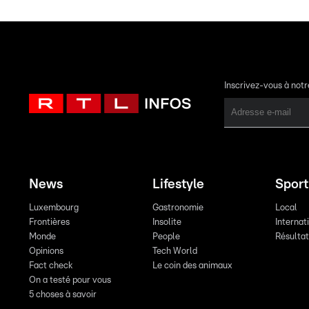
Inscrivez-vous à not
News
Lifestyle
Sport
Luxembourg
Gastronomie
Local
Frontières
Insolite
Internat
Monde
People
Résulta
Opinions
Tech World
Fact check
Le coin des animaux
On a testé pour vous
5 choses à savoir