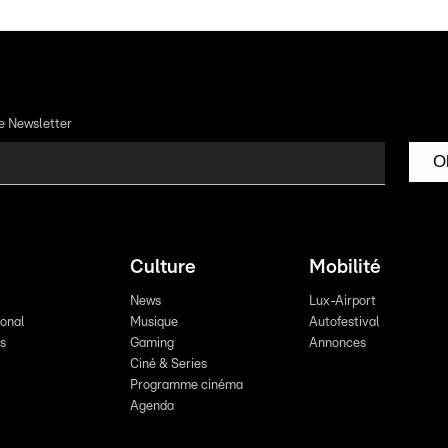
re Newsletter
O
Culture
Mobilité
News
Lux-Airport
ional
Musique
Autofestival
ts
Gaming
Annonces
Ciné & Series
Programme cinéma
Agenda