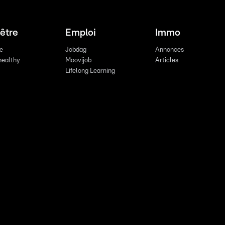
être
Emploi
Immo
re
Jobdag
Annonces
healthy
Moovijob
Articles
Lifelong Learning