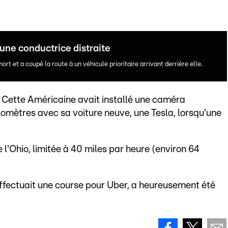
une conductrice distraite
t et a coupé la route à un véhicule prioritaire arrivant derrière elle.
. Cette Américaine avait installé une caméra
omètres avec sa voiture neuve, une Tesla, lorsqu'une
e l'Ohio, limitée à 40 miles par heure (environ 64
effectuait une course pour Uber, a heureusement été