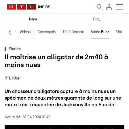
Home
Play
Vidéos
Cosmopoly
Déjà Demain
Vidéo Buzz
Moi, fro
Floride
Il maîtrise un alligator de 2m40 à
mains nues
RTL Infos
Un chasseur d'alligators capture à mains nues un
spécimen de deux mètres quarante de long sur une
route très fréquentée de Jacksonville en Floride.
Actualisé:
28.04.2024 16:43