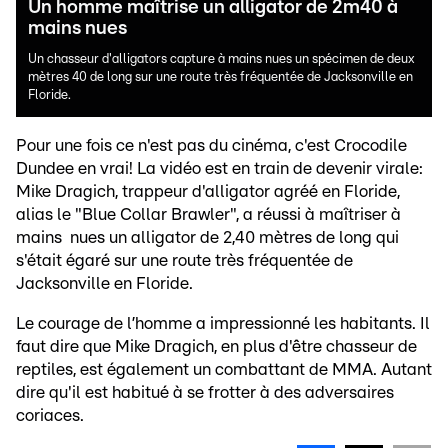
Un homme maîtrise un alligator de 2m40 à
mains nues
Un chasseur d'alligators capture à mains nues un spécimen de deux
mètres 40 de long sur une route très fréquentée de Jacksonville en
Floride.
Pour une fois ce n'est pas du cinéma, c'est Crocodile
Dundee en vrai! La vidéo est en train de devenir virale:
Mike Dragich, trappeur d'alligator agréé en Floride,
alias le "Blue Collar Brawler", a réussi à maîtriser à
mains nues un alligator de 2,40 mètres de long qui
s'était égaré sur une route très fréquentée de
Jacksonville en Floride.
Le courage de l’homme a impressionné les habitants. Il
faut dire que Mike Dragich, en plus d'être chasseur de
reptiles, est également un combattant de MMA. Autant
dire qu'il est habitué à se frotter à des adversaires
coriaces.