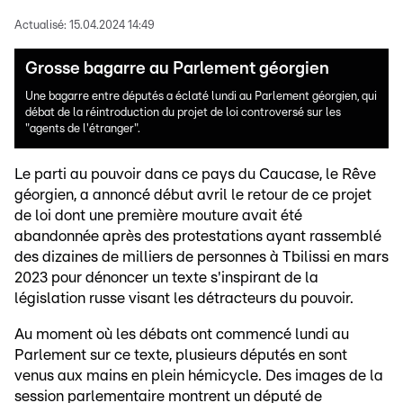
Actualisé:
15.04.2024 14:49
Grosse bagarre au Parlement géorgien
Une bagarre entre députés a éclaté lundi au Parlement géorgien, qui
débat de la réintroduction du projet de loi controversé sur les
"agents de l'étranger".
Le parti au pouvoir dans ce pays du Caucase, le Rêve
géorgien, a annoncé début avril le retour de ce projet
de loi dont une première mouture avait été
abandonnée après des protestations ayant rassemblé
des dizaines de milliers de personnes à Tbilissi en mars
2023 pour dénoncer un texte s'inspirant de la
législation russe visant les détracteurs du pouvoir.
Au moment où les débats ont commencé lundi au
Parlement sur ce texte, plusieurs députés en sont
venus aux mains en plein hémicycle. Des images de la
session parlementaire montrent un député de