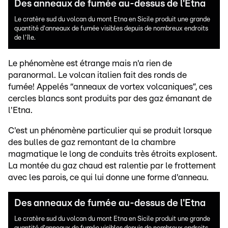
Des anneaux de fumée au-dessus de l'Etna
Le cratère sud du volcan du mont Etna en Sicile produit une grande
quantité d'anneaux de fumée visibles depuis de nombreux endroits
de l'île.
Le phénomène est étrange mais n'a rien de
paranormal. Le volcan italien fait des ronds de
fumée! Appelés “anneaux de vortex volcaniques”, ces
cercles blancs sont produits par des gaz émanant de
l'Etna.
C'est un phénomène particulier qui se produit lorsque
des bulles de gaz remontant de la chambre
magmatique le long de conduits très étroits explosent.
La montée du gaz chaud est ralentie par le frottement
avec les parois, ce qui lui donne une forme d'anneau.
Des anneaux de fumée au-dessus de l'Etna
Le cratère sud du volcan du mont Etna en Sicile produit une grande