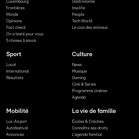
Luxembourg
Gastronomie
Frontières
Insolite
Monde
People
Opinions
Tech World
Fact check
Le coin des animaux
On a testé pour vous
5 choses à savoir
Sport
Culture
Local
News
International
Musique
Résultats
Gaming
Ciné & Series
Programme cinéma
Agenda
Mobilité
La vie de famille
Lux-Airport
Écoles & Crèches
Autofestival
Connaître ses droits
Annonces
L'agenda familial