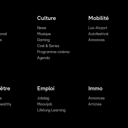
Culture
Mobilité
News
Lux-Airport
ional
Musique
Autofestival
ts
Gaming
Annonces
Ciné & Series
Programme cinéma
Agenda
être
Emploi
Immo
re
Jobdag
Annonces
healthy
Moovijob
Articles
Lifelong Learning