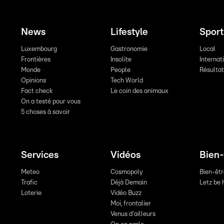
News
Lifestyle
Sport
Luxembourg
Gastronomie
Local
Frontières
Insolite
Internat
Monde
People
Résulta
Opinions
Tech World
Fact check
Le coin des animaux
On a testé pour vous
5 choses à savoir
Services
Vidéos
Bien-
Meteo
Cosmopoly
Bien-êt
Trafic
Déjà Demain
Letz be 
Loterie
Vidéo Buzz
Moi, frontalier
Venus d'ailleurs