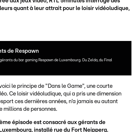
rée aux jeux vidéo, RTL 5minutes interroge des
urs quant à leur attrait pour le loisir vidéoludique,
ants de Respawn
, gérants du bar gaming Respawn de Luxembourg. Du Zelda, du Final
voici le principe de "Dans le Game", une courte
éo. Ce loisir vidéoludique, qui a pris une dimension
esport ces dernières années, n'a jamais eu autant
e millions de personnes.
xième épisode est consacré aux gérants de
uxembourg, installé rue du Fort Neipperg.