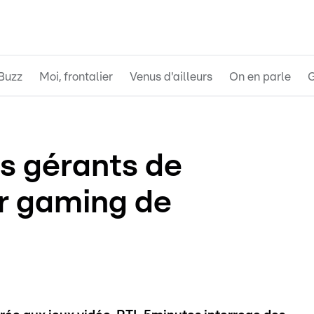
Buzz
Moi, frontalier
Venus d'ailleurs
On en parle
G
es gérants de
r gaming de