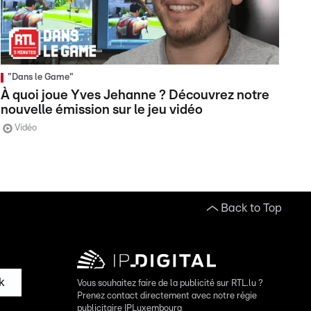
"Dans le Game"
À quoi joue Yves Jehanne ? Découvrez notre
nouvelle émission sur le jeu vidéo
Vidéo
Back to Top
k
Vous souhaitez faire de la publicité sur RTL.lu ?
Prenez contact directement avec notre régie
publicitaire IPLuxembourg