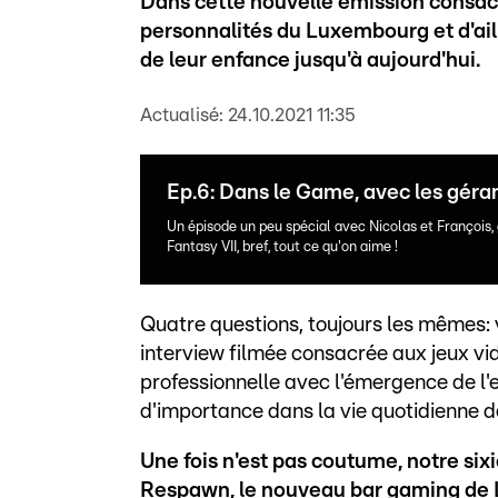
Dans cette nouvelle émission consac
personnalités du Luxembourg et d'aille
de leur enfance jusqu'à aujourd'hui.
Actualisé:
24.10.2021 11:35
Ep.6: Dans le Game, avec les gér
Un épisode un peu spécial avec Nicolas et François
Fantasy VII, bref, tout ce qu'on aime !
Quatre questions, toujours les mêmes: 
interview filmée consacrée aux jeux vid
professionnelle avec l'émergence de l'
d'importance dans la vie quotidienne d
Une fois n'est pas coutume, notre si
Respawn, le nouveau bar gaming de L