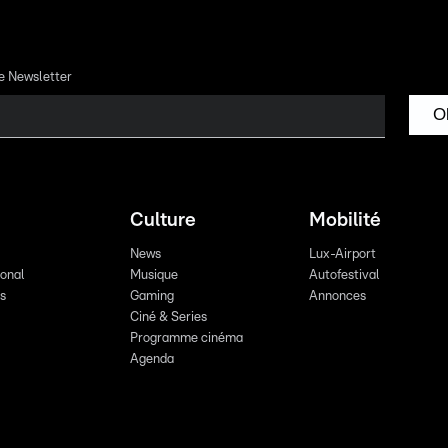
re Newsletter
O
Culture
Mobilité
News
Lux-Airport
ional
Musique
Autofestival
ts
Gaming
Annonces
Ciné & Series
Programme cinéma
Agenda