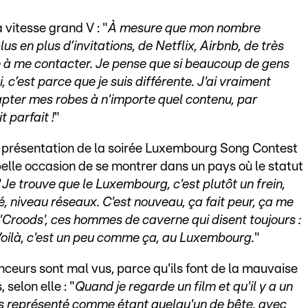
 vitesse grand V : "
À mesure que mon nombre
s en plus d’invitations, de Netflix, Airbnb, de très
 à me contacter. Je pense que si beaucoup de gens
 c’est parce que je suis différente. J'ai vraiment
apter mes robes à n'importe quel contenu, par
t parfait !
"
-présentation de la soirée Luxembourg Song Contest
 belle occasion de se montrer dans un pays où le statut
"
Je trouve que le Luxembourg, c'est plutôt un frein,
é, niveau réseaux. C'est nouveau, ça fait peur, ça me
 'Croods', ces hommes de caverne qui disent toujours :
' Voilà, c'est un peu comme ça, au Luxembourg.
"
enceurs sont mal vus, parce qu'ils font de la mauvaise
 selon elle : "
Quand je regarde un film et qu'il y a un
urs représenté comme étant quelqu'un de bête, avec