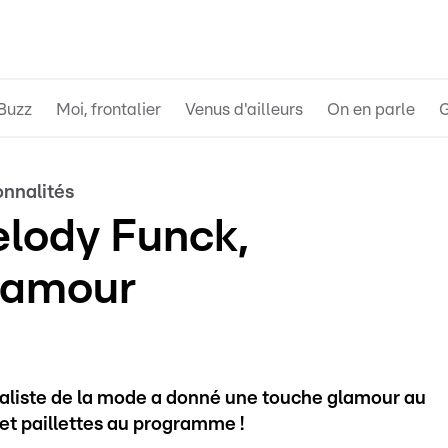
Buzz
Moi, frontalier
Venus d'ailleurs
On en parle
G
onnalités
lody Funck,
lamour
ialiste de la mode a donné une touche glamour au
t paillettes au programme !