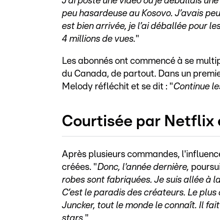
J'ai posté une vidéo où je déballais un
peu hasardeuse au Kosovo. J’avais peur
est bien arrivée, je l’ai déballée pour l
4 millions de vues.
"
Les abonnés ont commencé à se multipli
du Canada, de partout. Dans un premi
Melody réfléchit et se dit : "
Continue le
Courtisée par Netflix 
Après plusieurs commandes, l'influenc
créées. "
Donc, l'année dernière,
poursui
robes sont fabriquées. Je suis allée à l
C’est le paradis des créateurs. Le plus
Juncker, tout le monde le connaît. Il f
stars.
"