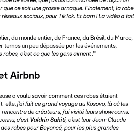
e robe de soirée, que j’avais commandée de façon un
 que ce soit une grosse arnaque. Finalement, la robe
es réseaux sociaux, pour TikTok. Et bam ! La vidéo a fait
er, du monde entier, de France, du Brésil, du Maroc,
er temps un peu dépassée par les événements,
s robes, c'est ce que les gens aiment !
"
et Airbnb
euse a voulu savoir comment ces robes étaient
t-elle,
j'ai fait ce grand voyage au Kosovo, là où les
a rencontre de créateurs, j'ai visité leurs showrooms.
 connu, c’est
Valdrin Sahiti
, c'est leur Jean-Claude
ait des robes pour Beyoncé, pour les plus grandes