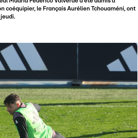
Real Madrid Federico Valverde a été admis à
on coéquipier, le Français Aurélien Tchouaméni, ont
jeudi.