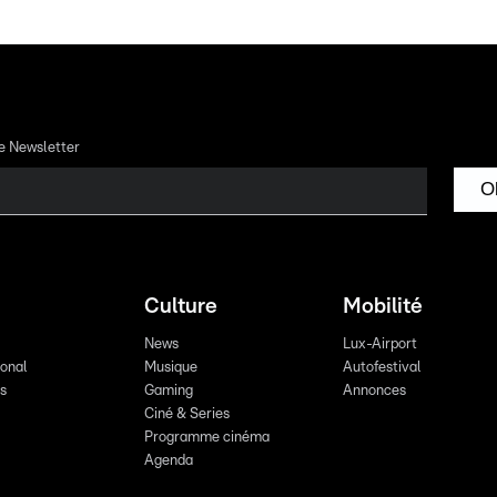
re Newsletter
O
Culture
Mobilité
News
Lux-Airport
ional
Musique
Autofestival
ts
Gaming
Annonces
Ciné & Series
Programme cinéma
Agenda