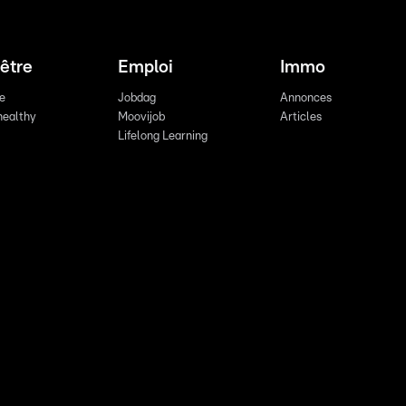
être
Emploi
Immo
re
Jobdag
Annonces
healthy
Moovijob
Articles
Lifelong Learning