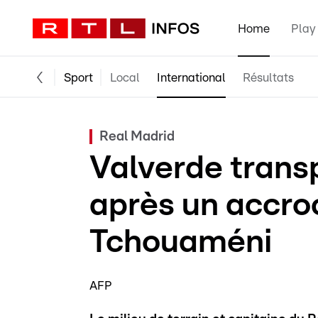
Home
Play
Sport
Local
International
Résultats
Real Madrid
Valverde transp
après un accr
Tchouaméni
AFP