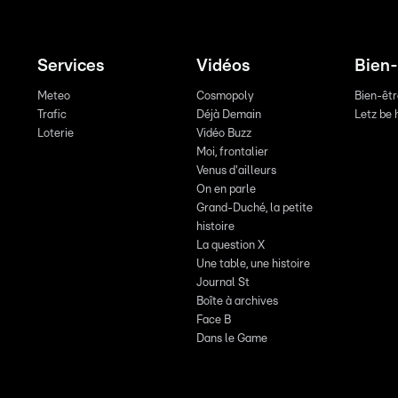
Services
Vidéos
Bien-
Meteo
Cosmopoly
Bien-êt
Trafic
Déjà Demain
Letz be 
Loterie
Vidéo Buzz
Moi, frontalier
Venus d'ailleurs
On en parle
Grand-Duché, la petite
histoire
La question X
Une table, une histoire
Journal St
Boîte à archives
Face B
Dans le Game