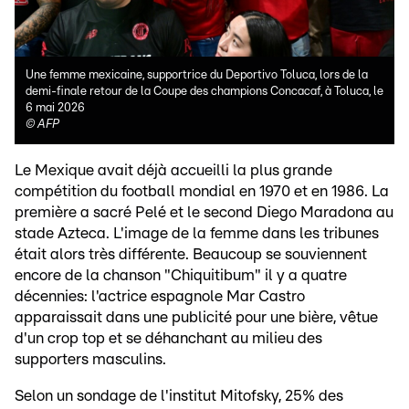
Une femme mexicaine, supportrice du Deportivo Toluca, lors de la
demi-finale retour de la Coupe des champions Concacaf, à Toluca, le
6 mai 2026
©
AFP
Le Mexique avait déjà accueilli la plus grande
compétition du football mondial en 1970 et en 1986. La
première a sacré Pelé et le second Diego Maradona au
stade Azteca. L'image de la femme dans les tribunes
était alors très différente. Beaucoup se souviennent
encore de la chanson "Chiquitibum" il y a quatre
décennies: l'actrice espagnole Mar Castro
apparaissait dans une publicité pour une bière, vêtue
d'un crop top et se déhanchant au milieu des
supporters masculins.
Selon un sondage de l'institut Mitofsky, 25% des