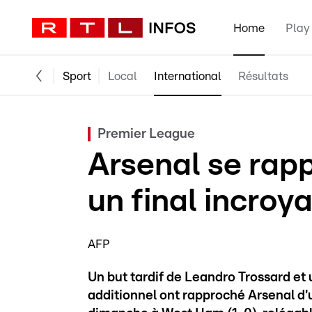
Home
Play
Sport
Local
International
Résultats
Premier League
Arsenal se rapp
un final incro
AFP
Un but tardif de Leandro Trossard et 
additionnel ont rapproché Arsenal d'