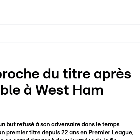
roche du titre après
yable à West Ham
un but refusé à son adversaire dans le temps
un premier titre depuis 22 ans en Premier League,