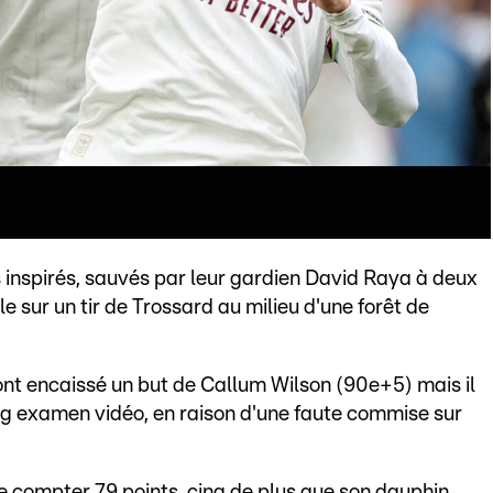
s inspirés, sauvés par leur gardien David Raya à deux
aille sur un tir de Trossard au milieu d'une forêt de
 ont encaissé un but de Callum Wilson (90e+5) mais il
long examen vidéo, en raison d'une faute commise sur
e compter 79 points, cinq de plus que son dauphin