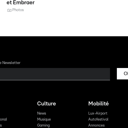
et Embraer
Photos
re Newsletter
O
Culture
Mobilité
News
Lux-Airport
ional
Musique
Autofestival
ts
Gaming
Annonces