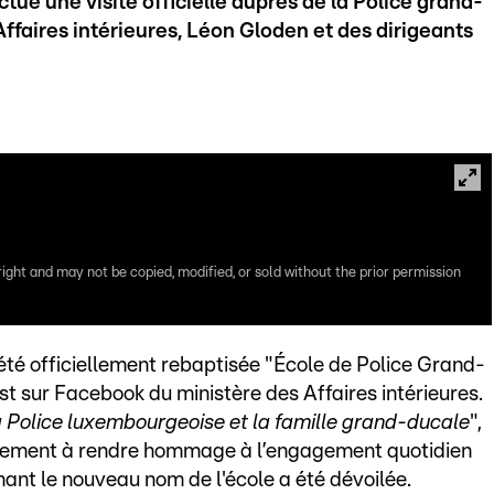
tué une visite officielle auprès de la Police grand-
ffaires intérieures, Léon Gloden et des dirigeants
right and may not be copied, modified, or sold without the prior permission
a été officiellement rebaptisée "École de Police Grand-
t sur Facebook du ministère des Affaires intérieures.
 la Police luxembourgeoise et la famille grand-ducale
",
galement à rendre hommage à l’engagement quotidien
hant le nouveau nom de l'école a été dévoilée.