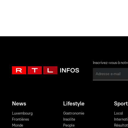
Inscrivez-vous à not
News
Lifestyle
Sport
Luxembourg
Gastronomie
Local
Frontières
Insolite
Internat
Monde
People
Résulta