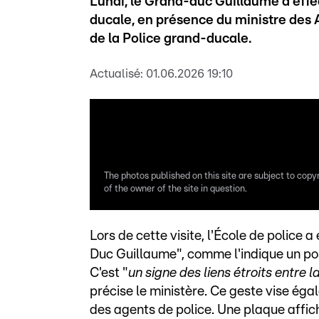
Lundi, le Grand-duc Guillaume a effec
ducale, en présence du ministre des A
de la Police grand-ducale.
Actualisé:
01.06.2026 19:10
The photos published on this site are subject to copy
of the owner of the site in question.
Lors de cette visite, l'École de police 
Duc Guillaume", comme l'indique un pos
C'est "
un signe des liens étroits entre
précise le ministère. Ce geste vise é
des agents de police. Une plaque affic