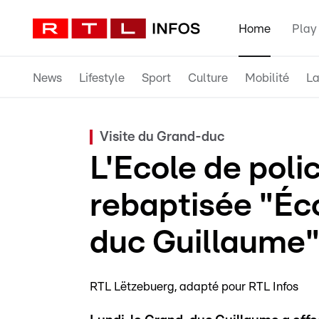
Home
Play
News
Lifestyle
Sport
Culture
Mobilité
La
Visite du Grand-duc
L'Ecole de poli
rebaptisée "Éc
duc Guillaume
RTL Lëtzebuerg
adapté pour RTL Infos