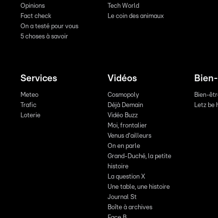
Opinions
Tech World
Fact check
Le coin des animaux
On a testé pour vous
5 choses à savoir
Services
Vidéos
Bien-
Meteo
Cosmopoly
Bien-êt
Trafic
Déjà Demain
Letz be 
Loterie
Vidéo Buzz
Moi, frontalier
Venus d'ailleurs
On en parle
Grand-Duché, la petite
histoire
La question X
Une table, une histoire
Journal St
Boîte à archives
Face B