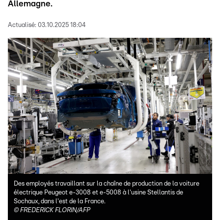
Allemagne.
Actualisé:
03.10.2025 18:04
Des employés travaillant sur la chaîne de production de la voiture
électrique Peugeot e-3008 et e-5008 à l'usine Stellantis de
Sochaux, dans l'est de la France.
©
FREDERICK FLORIN/AFP