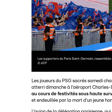
Les supporters du Paris Saint-Germain, rassemblés 
©
AFP
Les joueurs du PSG sacrés samedi cham
atterri dimanche à l'aéroport Charles
au cours de festivités sous haute sur
et endeuillée par la mort d'un jeune h
L'avion de la délégation parisienne, q