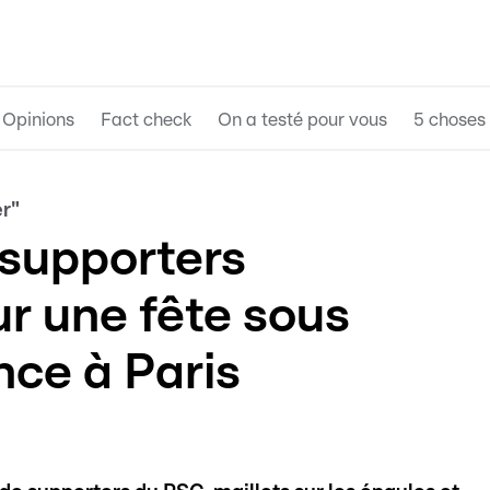
Opinions
Fact check
On a testé pour vous
5 choses 
er"
 supporters
r une fête sous
nce à Paris