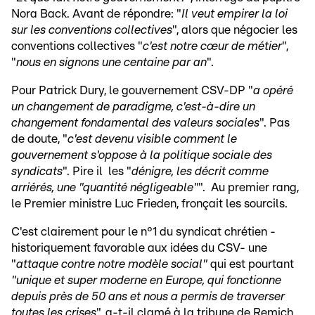
Nora Back. Avant de répondre: "
Il veut empirer la loi
sur les conventions collectives
", alors que négocier les
conventions collectives "
c'est notre cœur de métier
",
"
nous en signons une centaine par an
".
Pour Patrick Dury, le gouvernement CSV-DP "
a opéré
un changement de paradigme, c'est-à-dire un
changement fondamental des valeurs sociales
". Pas
de doute, "
c'est devenu visible comment le
gouvernement s'oppose à la politique sociale des
syndicats
". Pire il les "
dénigre, les décrit comme
arriérés, une "quantité négligeable"
". Au premier rang,
le Premier ministre Luc Frieden, fronçait les sourcils.
C'est clairement pour le n°1 du syndicat chrétien -
historiquement favorable aux idées du CSV- une
"
attaque contre notre modèle social"
qui est pourtant
"unique et super moderne en Europe, qui fonctionne
depuis près de 50 ans et nous a permis de traverser
toutes les crises
", a-t-il clamé à la tribune de Remich.