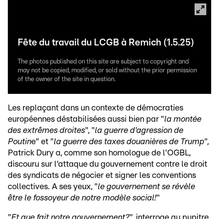
Fête du travail du LCGB à Remich (1.5.25)
The photos published on this site are subject to copyright and
may not be copied, modified, or sold without the prior permission
of the owner of the site in question.
Les replaçant dans un contexte de démocraties
européennes déstabilisées aussi bien par "
la montée
des extrêmes droites
", "
la guerre d'agression de
Poutin
e" et "
la guerre des taxes douanières de Trump
",
Patrick Dury a, comme son homologue de l'OGBL,
discouru sur l'attaque du gouvernement contre le droit
des syndicats de négocier et signer les conventions
collectives. A ses yeux, "
le gouvernement se révèle
être le fossoyeur de notre modèle social!
"
"
Et que fait notre gouvernement?
", interroge au pupitre