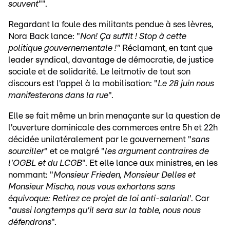
souvent
"".
Regardant la foule des militants pendue à ses lèvres,
Nora Back lance: "
Non! Ça suffit ! Stop à cette
politique gouvernementale !"
Réclamant, en tant que
leader syndical, davantage de démocratie, de justice
sociale et de solidarité. Le leitmotiv de tout son
discours est l'appel à la mobilisation: "
Le 28 juin nous
manifesterons dans la rue
".
Elle se fait même un brin menaçante sur la question de
l'ouverture dominicale des commerces entre 5h et 22h
décidée unilatéralement par le gouvernement "
sans
sourciller
" et ce malgré "
les argument contraires de
l'OGBL et du LCGB
". Et elle lance aux ministres, en les
nommant: "
Monsieur Frieden, Monsieur Delles et
Monsieur Mischo, nous vous exhortons sans
équivoque: Retirez ce projet de loi anti-salarial
'. Car
"
aussi longtemps qu'il sera sur la table, nous nous
défendrons
".