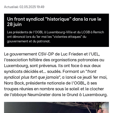
Actualisé:
02.05.2025 19:49
Un front syndical "historique" dans la rue le
28 juin
Les présidents de l'OGBL à Luxembourg-Ville et du LCGB à Remich
ont dénoncé lors du 1er mai les "violentes attaques" du
gouvernement et du patronat.
Le gouvernement CSV-DP de Luc Frieden et l'UEL,
l'association faîtière des organisations patronales au
Luxembourg, sont prévenus. Ils ont face à eux deux
syndicats décidés et... soudés. Formant un "
front
syndical plus fort que jamais
", a lancé ce jeudi 1er mai,
Nora Back, présidente nationale de l'OGBL, à ses
troupes réunies en nombre sous le soleil et le clocher
de l'abbaye Neumünster dans le Grund à Luxembourg.