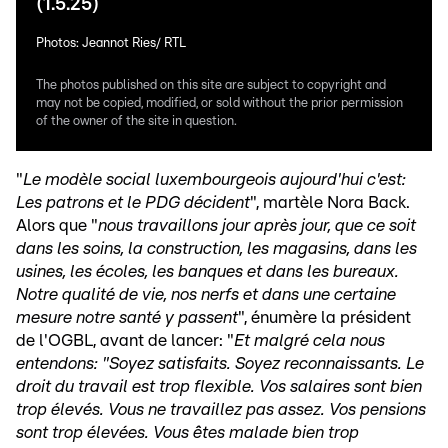
(1.5.25)
Photos: Jeannot Ries/ RTL
The photos published on this site are subject to copyright and
may not be copied, modified, or sold without the prior permission
of the owner of the site in question.
"
Le modèle social luxembourgeois aujourd'hui c'est:
Les patrons et le PDG décident
", martèle Nora Back.
Alors que "
nous travaillons jour après jour, que ce soit
dans les soins, la construction, les magasins, dans les
usines, les écoles, les banques et dans les bureaux.
Notre qualité de vie, nos nerfs et dans une certaine
mesure notre santé y passent
", énumère la président
de l'OGBL, avant de lancer: "
Et malgré cela nous
entendons: "Soyez satisfaits. Soyez reconnaissants. Le
droit du travail est trop flexible. Vos salaires sont bien
trop élevés. Vous ne travaillez pas assez. Vos pensions
sont trop élevées. Vous êtes malade bien trop