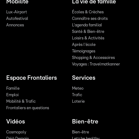
Mobilité
La vie de famille
Lux-Airport
Écoles & Crèches
Autofestival
Connaître ses droits
Annonces
L'agenda familial
Santé & Bien-être
Loisirs & Activités
Après l'école
Témoignages
Shopping & Accessoires
Voyages : Travelmatkanner
Espace Frontaliers
Services
Famille
Meteo
Emploi
Trafic
Mobilité & Trafic
Loterie
Frontaliers en questions
Vidéos
Bien-être
Cosmopoly
Bien-être
Déjà Demain
Letz be healthy