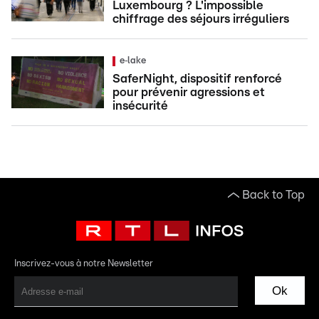
Luxembourg ? L'impossible
chiffrage des séjours irréguliers
e‑lake
SaferNight, dispositif renforcé
pour prévenir agressions et
insécurité
Back to Top
Inscrivez-vous à notre Newsletter
Ok