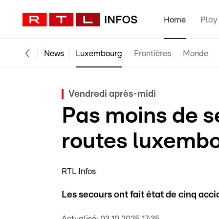
Home
Play
News
Luxembourg
Frontières
Monde
Vendredi après-midi
Pas moins de se
routes luxemb
RTL Infos
Les secours ont fait état de cinq acci
Actualisé:
03.10.2025 17:35