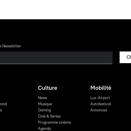
re Newsletter
O
Culture
Mobilité
News
Lux-Airport
ional
Musique
Autofestival
ts
Gaming
Annonces
Ciné & Series
Programme cinéma
Agenda