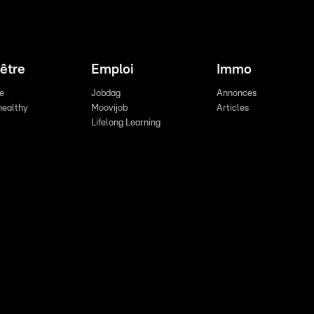
être
Emploi
Immo
re
Jobdag
Annonces
healthy
Moovijob
Articles
Lifelong Learning