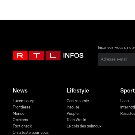
Inscrivez-vous à not
News
Lifestyle
Sport
Luxembourg
Gastronomie
Local
Frontières
Insolite
Internat
Monde
People
Résulta
Opinions
Tech World
Fact check
Le coin des animaux
On a testé pour vous