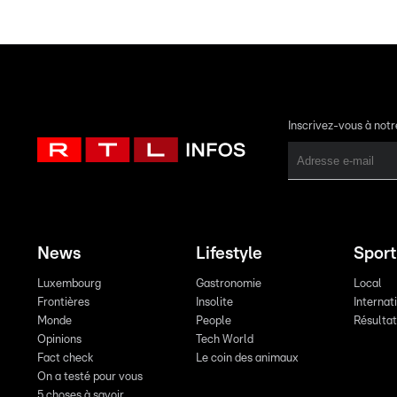
Inscrivez-vous à not
News
Lifestyle
Sport
Luxembourg
Gastronomie
Local
Frontières
Insolite
Internat
Monde
People
Résulta
Opinions
Tech World
Fact check
Le coin des animaux
On a testé pour vous
5 choses à savoir