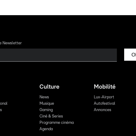
re Newsletter
O
Culture
Mobilité
News
Lux-Airport
ional
Musique
Autofestival
ts
Gaming
Annonces
Ciné & Series
Programme cinéma
Agenda