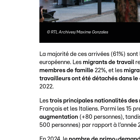
©
RTL Archives/Maxime Gonzales
La majorité de ces arrivées (61%) sont 
européenne. Les
migrants de travail
re
membres de famille
22%, et les
migra
travailleurs ont été détachés dans le
2022.
Les
trois principales nationalités de
Français et les Italiens. Parmi les 15 p
augmentation
(+80 personnes), tandis 
500 personnes) par rapport à l’année 
En 2024, le
nombre de primo-demandeu