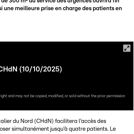
 de 300 m² du service des urgences ouvrira fin
i une meilleure prise en charge des patients en
 CHdN (10/10/2025)
right and may not be copied, modified, or sold without the prior permission
alier du Nord (CHdN) facilitera l'accès des
oser simultanément jusqu'à quatre patients. Le