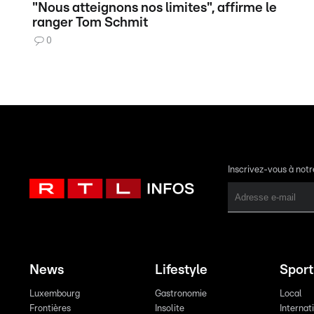
"Nous atteignons nos limites", affirme le
ranger Tom Schmit
0
Inscrivez-vous à not
News
Lifestyle
Sport
Luxembourg
Gastronomie
Local
Frontières
Insolite
Internat