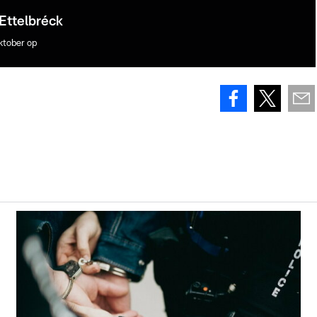
Ettelbréck
ktober op