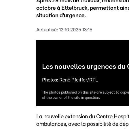
Après 28 mois de travaux, l'extension
octobre à Ettelbruck, permettant ains
situation d'urgence.
Actualisé:
12.10.2025 13:15
Les nouvelles urgences du
Photos: René Pfeiffer/RTL
The photos published on this site are subject to copy
of the owner of the site in question.
La nouvelle extension du Centre Hospit
ambulances, avec la possibilité de dép