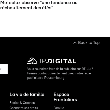
Meteolux observe "une tendance au
réchauffement des étés"
Back to Top
k
Vous souhaitez faire de la publicité sur RTL.lu ?
Prenez contact directement avec notre régie
publicitaire IPLuxembourg
La vie de famille
Espace
Frontaliers
Écoles & Crèches
Connaître ses droits
Famille