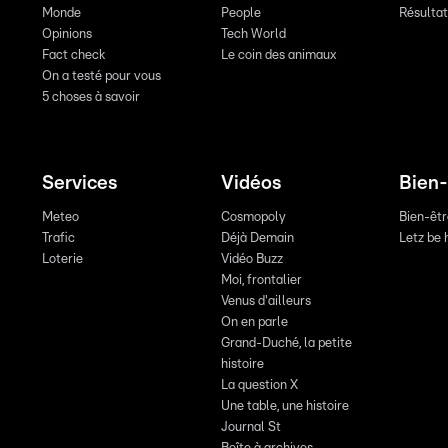
Monde
People
Résulta
Opinions
Tech World
Fact check
Le coin des animaux
On a testé pour vous
5 choses à savoir
Services
Vidéos
Bien-
Meteo
Cosmopoly
Bien-êt
Trafic
Déjà Demain
Letz be 
Loterie
Vidéo Buzz
Moi, frontalier
Venus d'ailleurs
On en parle
Grand-Duché, la petite
histoire
La question X
Une table, une histoire
Journal St