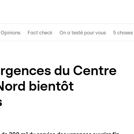
Opinions
Fact check
On a testé pour vous
5 choses 
urgences du Centre
Nord bientôt
s