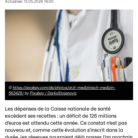
Actualisé:
13.05.2026 14:00
©
https://pixabay.com/de/photos/arzt-medizinisch-medizin-
563428/
by
Pixabay / DarkoStojanovic
Les dépenses de la Caisse nationale de santé
excèdent ses recettes : un déficit de 126 millions
d’euros est attendu cette année. Ce constat n’est pas
nouveau et, comme cette évolution s’inscrit dans la
durée, les réserves pourraient déjà passer l’an prochain