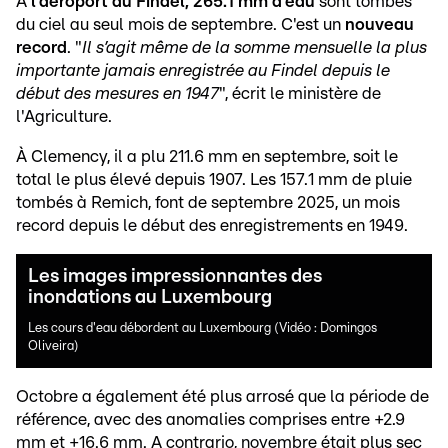
À
l’aéroport du Findel, 265.1 mm d'eau
sont tombés
du ciel au seul mois de septembre. C'est un
nouveau
record
. "
Il s’agit même de la somme mensuelle la plus
importante jamais enregistrée au Findel depuis le
début des mesures en 1947
", écrit le ministère de
l'Agriculture.
À Clemency, il a plu 211.6 mm en septembre, soit le
total le plus élevé depuis 1907. Les 157.1 mm de pluie
tombés à Remich, font de septembre 2025, un mois
record depuis le début des enregistrements en 1949.
Les images impressionnantes des
inondations au Luxembourg
Les cours d'eau débordent au Luxembourg (Vidéo : Domingos
Oliveira)
Octobre a également été plus arrosé que la période de
référence, avec des anomalies comprises entre +2.9
mm et +16.6 mm. A contrario, novembre était plus sec