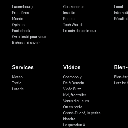
Luxembourg
Gastronomie
Local
Frontières
Insolite
Internat
Monde
People
Résulta
Opinions
Tech World
Fact check
Le coin des animaux
On a testé pour vous
5 choses à savoir
Services
Vidéos
Bien-
Meteo
Cosmopoly
Bien-êt
Trafic
Déjà Demain
Letz be 
Loterie
Vidéo Buzz
Moi, frontalier
Venus d'ailleurs
On en parle
Grand-Duché, la petite
histoire
La question X