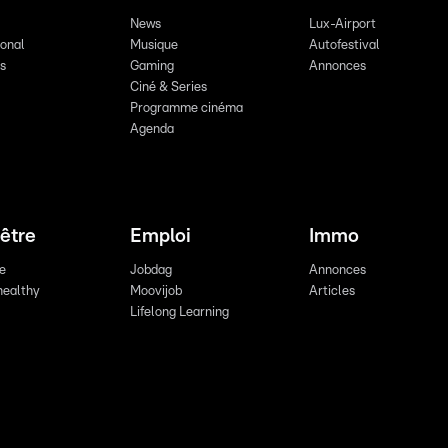
News
Lux-Airport
ional
Musique
Autofestival
ts
Gaming
Annonces
Ciné & Series
Programme cinéma
Agenda
être
Emploi
Immo
re
Jobdag
Annonces
healthy
Moovijob
Articles
Lifelong Learning