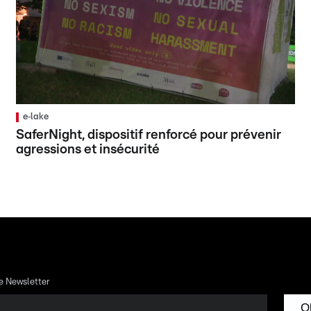
e‑lake
SaferNight, dispositif renforcé pour prévenir
agressions et insécurité
re Newsletter
O