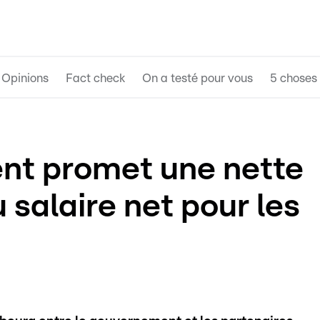
Opinions
Fact check
On a testé pour vous
5 choses 
nt promet une nette
 salaire net pour les