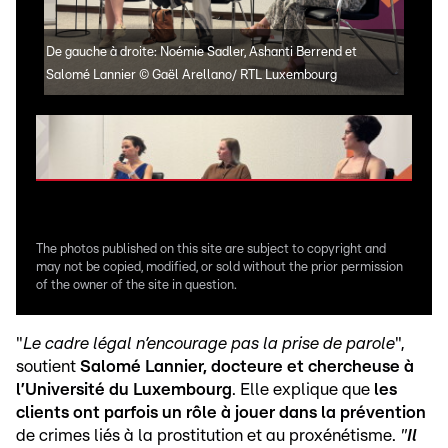
De gauche à droite: Noémie Sadler, Ashanti Berrend et
De g
Salomé Lannier
©
Gaël Arellano/ RTL Luxembourg
Berr
The photos published on this site are subject to copyright and
may not be copied, modified, or sold without the prior permission
of the owner of the site in question.
"
Le cadre légal n’encourage pas la prise de parole
",
soutient
Salomé Lannier, docteure et chercheuse à
l’Université du Luxembourg
. Elle explique que
les
clients ont parfois un rôle à jouer dans la prévention
de crimes liés à la prostitution et au proxénétisme.
"
Il