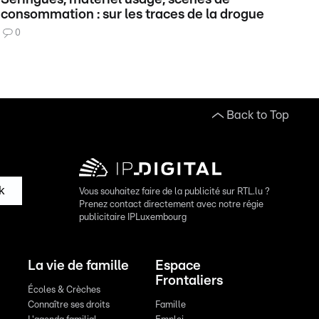
consommation : sur les traces de la drogue
0
Back to Top
k
Vous souhaitez faire de la publicité sur RTL.lu ?
Prenez contact directement avec notre régie
publicitaire IPLuxembourg
La vie de famille
Espace
Frontaliers
Écoles & Crèches
Connaître ses droits
Famille