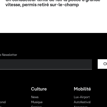
vitesse, permis retiré sur-le-champ
re Newsletter
O
Culture
Mobilité
News
Lux-Airport
ional
Musique
Autofestival