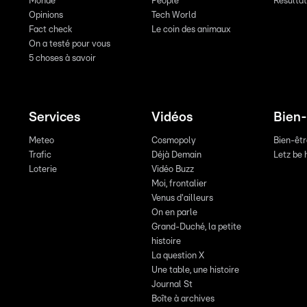
Monde
People
Résulta
Opinions
Tech World
Fact check
Le coin des animaux
On a testé pour vous
5 choses à savoir
Services
Vidéos
Bien-
Meteo
Cosmopoly
Bien-êt
Trafic
Déjà Demain
Letz be 
Loterie
Vidéo Buzz
Moi, frontalier
Venus d'ailleurs
On en parle
Grand-Duché, la petite
histoire
La question X
Une table, une histoire
Journal St
Boîte à archives