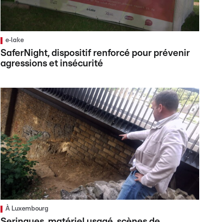
e‑lake
SaferNight, dispositif renforcé pour prévenir
agressions et insécurité
À Luxembourg
Seringues, matériel usagé, scènes de