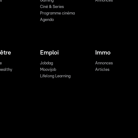
ts
Gaming
Annonces
Ciné & Series
Programme cinéma
Agenda
être
Emploi
Immo
re
Jobdag
Annonces
healthy
Moovijob
Articles
Lifelong Learning