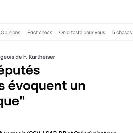
Opinions
Fact check
On a testé pour vous
5 choses 
geois de F. Kartheiser
éputés
s évoquent un
que"