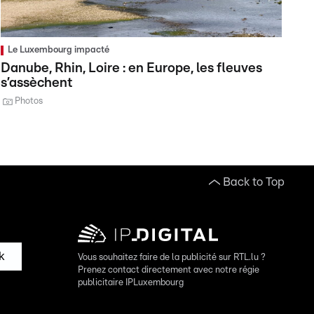
Le Luxembourg impacté
Danube, Rhin, Loire : en Europe, les fleuves
s’assèchent
Photos
Back to Top
k
Vous souhaitez faire de la publicité sur RTL.lu ?
Prenez contact directement avec notre régie
publicitaire IPLuxembourg