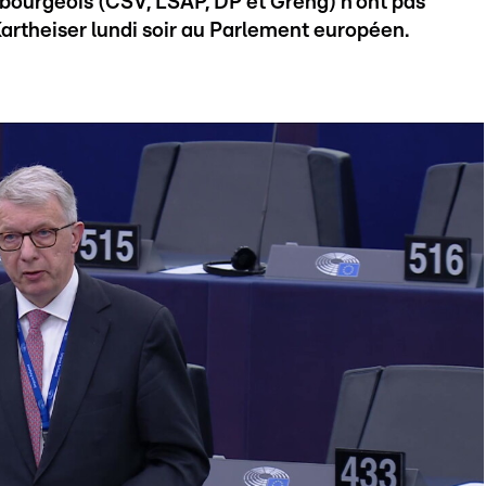
ourgeois (CSV, LSAP, DP et Gréng) n'ont pas
Kartheiser lundi soir au Parlement européen.